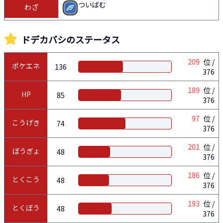
ついばむ
わざ
ドデカバシ
のステータス
209
位 /
ポケエネ
136
376
189
位 /
HP
85
376
97
位 /
こうげき
74
376
201
位 /
ぼうぎょ
48
376
186
位 /
とくこう
48
376
193
位 /
とくぼう
48
376