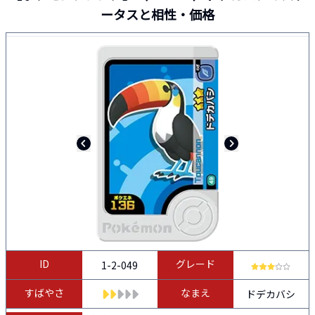
ータスと相性・価格
ID
グレード
1-2-049
すばやさ
なまえ
ドデカバシ