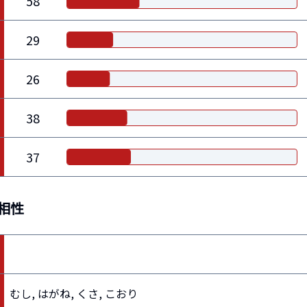
58
29
26
38
37
相性
むし, はがね, くさ, こおり