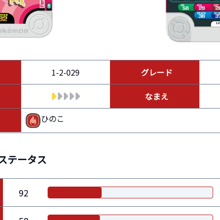
1-2-029
グレード
なまえ
ひのこ
ステータス
92