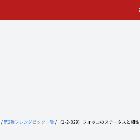
/
第
2
弾フレンダピック一覧
/ （
1-2-029
）
フォッコ
のステータスと相性