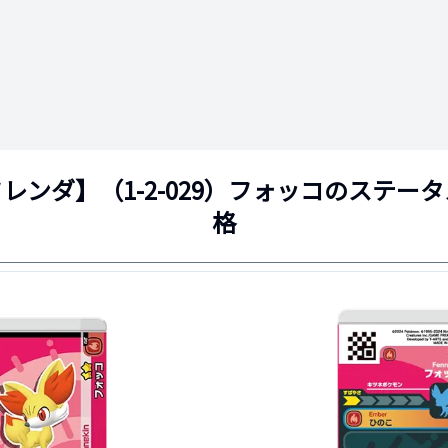
フレンダ】（
1-2-029
）
フォッコ
のステータ
格