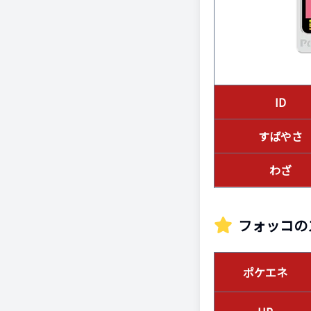
ID
すばやさ
わざ
フォッコ
の
ポケエネ