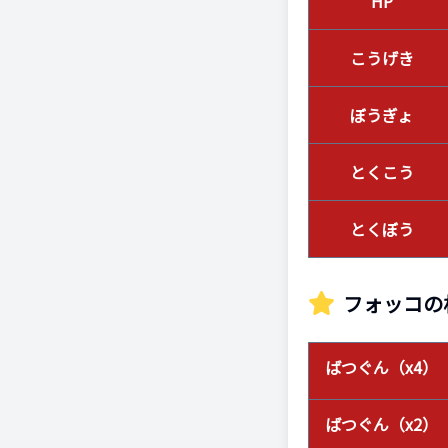
HP
こうげき
ぼうぎょ
とくこう
とくぼう
フォッコ
の
ばつぐん（x4）
ばつぐん（x2）